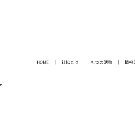
HOME
社協とは
社協の活動
情報
内