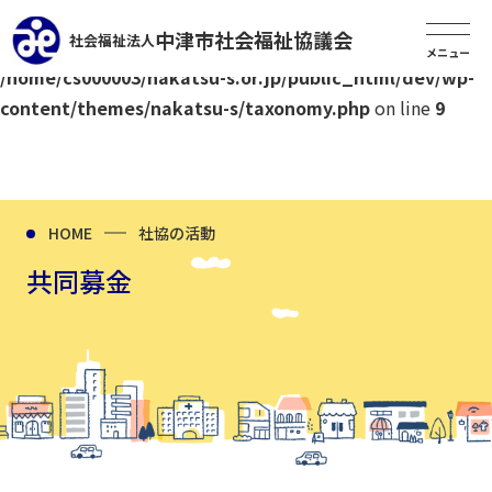
中津市社会福祉協議会
社会福祉法人
Warning
: Undefined variable $post_id in
/home/cs000003/nakatsu-s.or.jp/public_html/dev/wp-
content/themes/nakatsu-s/taxonomy.php
on line
9
HOME
社協の活動
共同募金