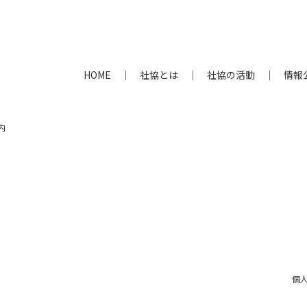
HOME
社協とは
社協の活動
情報
内
個