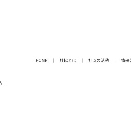
HOME
社協とは
社協の活動
情報
内