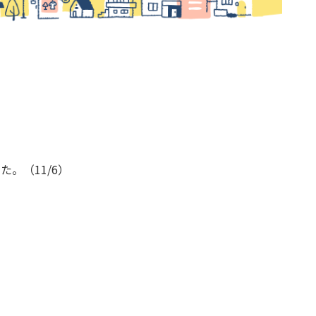
。（11/6）