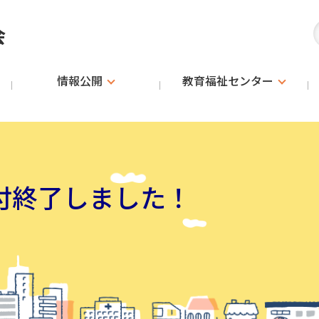
会
情報公開
教育福祉
センター
付終了しました！