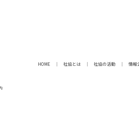
HOME
社協とは
社協の活動
情報
内