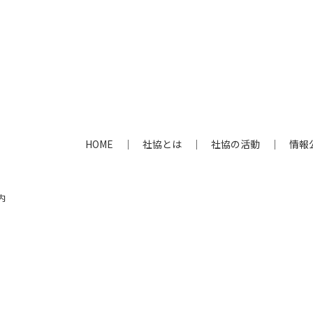
HOME
社協とは
社協の活動
情報
内